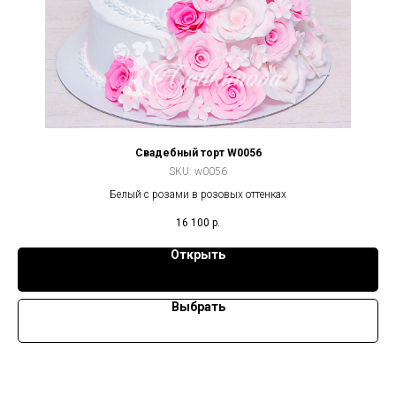
Свадебный торт W0056
SKU:
w0056
Белый с розами в розовых оттенках
16 100
р.
Открыть
Выбрать