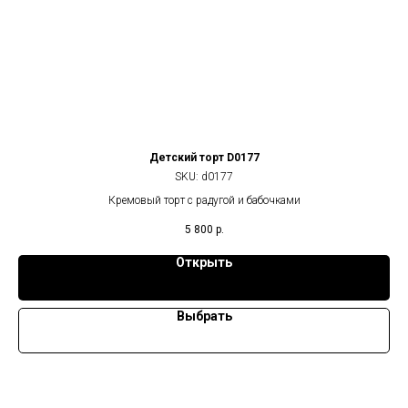
Детский торт D0177
SKU:
d0177
Кремовый торт с радугой и бабочками
5 800
р.
Открыть
Выбрать