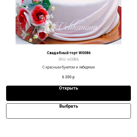
Свадебный торт W0086
SKU:
w0086
С красным букетом и лебедями
6 200
р.
Открыть
Выбрать